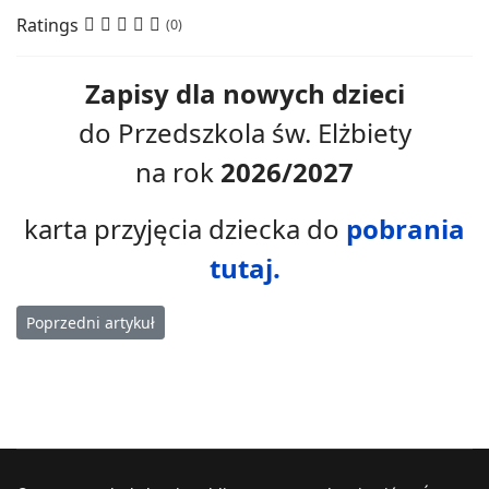
Ratings
(0)
Zapisy dla nowych dzieci
do Przedszkola św. Elżbiety
na rok
2026/2027
karta przyjęcia dziecka do
pobrania
tutaj.
Poprzedni artykuł: Przedszkole tuż, tuż
Poprzedni artykuł